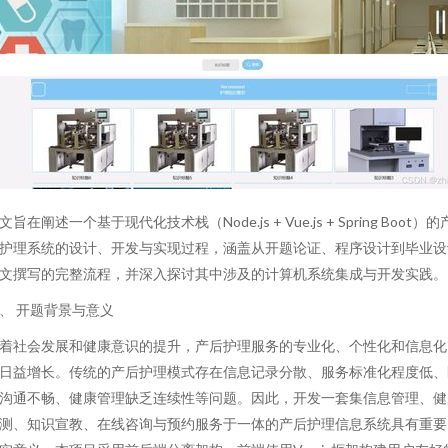
文旨在阐述一个基于现代化技术栈（Node.js + Vue.js + Spring Boot）的
护理系统的设计、开发与实现过程，涵盖从开题论证、程序设计到毕业设
文撰写的完整流程，并深入探讨其中涉及的计算机系统集成与开发实践。
、 开题背景与意义
着社会发展和健康意识的提升，产后护理服务的专业化、个性化和信息化
日益增长。传统的产后护理模式存在信息记录分散、服务标准化程度低、
沟通不畅、健康管理缺乏连续性等问题。因此，开发一套集信息管理、健
测、知识宣教、在线咨询与预约服务于一体的产后护理信息系统具有重要