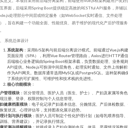
实意义。本项目采用前后端分离架构，前端使用Vue.js框架构建用户友好
互界面，后端采用Spring Boot提供稳定高效的RESTful API服务，并辅以
ode.js处理部分中间层或特定服务（如WebSocket实时通信、文件处理
），旨在构建一个功能全面、性能优良、易于维护的现代化产后护理服务
。
、 系统总体设计
系统架构
：采用B/S架构与前后端分离设计模式。前端通过Vue.js构
页面应用（SPA），利用Vue Router管理路由，Axios进行HTTP通
后端核心业务逻辑由Spring Boot框架承载，负责数据处理、业务规
API提供。Node.js可扮演中间层角色，处理实时通知、文件上传解析
作为API网关。数据库通常选用MySQL或PostgreSQL。这种架构确
了系统的可扩展性、可维护性和技术栈的先进性。
核心功能模块
：
户管理模块
：区分管理员、医护人员（医生、护士）、产妇及家属等角色
现注册、登录、权限控制与个人信息管理。
妇健康档案模块
：电子化记录产妇基本信息、分娩情况、产后体检数据、
恢复状况、心理评估等，支持图表化展示趋势。
理计划与执行模块
：医护人员可制定个性化护理计划（如母乳喂养指导、
训练、营养建议），并记录执行情况。
康监测与提醒模块
：对接或录入产妇自测的血压、体温、恶露情况等数据