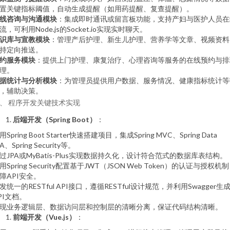
置关键指标阈值，自动生成提醒（如用药提醒、复查提醒）。
线咨询与沟通模块
：集成即时通讯或留言板功能，支持产妇与医护人员在
流，可利用Node.js的Socket.io实现实时聊天。
识库与宣教模块
：管理产后护理、新生儿护理、营养学等文章、视频资料
持定向推送。
约服务模块
：提供上门护理、康复治疗、心理咨询等服务的在线预约与排
理。
据统计与分析模块
：为管理员提供用户数据、服务情况、健康指标统计等
，辅助决策。
、 程序开发关键技术实现
后端开发（Spring Boot）
：
用Spring Boot Starter快速搭建项目，集成Spring MVC、Spring Data
PA、Spring Security等。
过JPA或MyBatis-Plus实现数据持久化，设计符合范式的数据库表结构。
用Spring Security配置基于JWT（JSON Web Token）的认证与授权机
障API安全。
发统一的RESTful API接口，遵循RESTful设计规范，并利用Swagger生
PI文档。
现业务逻辑层、数据访问层和控制层的清晰分离，保证代码结构清晰。
前端开发（Vue.js）
：