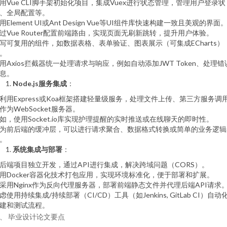
用Vue CLI脚手架初始化项目，集成Vuex进行状态管理，管理用户登录状
、全局配置等。
用Element UI或Ant Design Vue等UI组件库快速构建一致且美观的界面
过Vue Router配置前端路由，实现页面无刷新跳转，提升用户体验。
写可复用的组件，如数据表格、表单验证、图表展示（可集成ECharts）
。
用Axios拦截器统一处理请求与响应，例如自动添加JWT Token、处理错
息。
Node.js服务集成
：
利用Express或Koa框架搭建轻量级服务，处理文件上传、第三方服务调
作为WebSocket服务器。
如，使用Socket.io库实现护理提醒的实时推送或在线聊天的即时性。
为前后端的缓冲层，可以进行请求聚合、数据格式转换或简单的业务逻辑
。
系统集成与部署
：
后端项目独立开发，通过API进行集成，解决跨域问题（CORS）。
用Docker容器化技术打包应用，实现环境标准化，便于部署和扩展。
采用Nginx作为反向代理服务器，部署前端静态文件并代理后端API请求
虑使用持续集成/持续部署（CI/CD）工具（如Jenkins, GitLab CI）自动
建和测试流程。
、 毕业设计论文要点