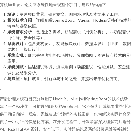
算机毕业设计论文应系统性地呈现整个项目，建议结构如下：
绪论
：阐述项目背景、研究意义、国内外现状及本文主要工作。
相关技术介绍
：详细介绍Spring Boot、Vue.js、Node.js等核心技术
特点与选型依据。
系统需求分析
：包括业务需求、功能需求（用例分析）、非功能需求
（性能、安全性等）。
系统设计
：包含架构设计、功能模块设计、数据库设计（ER图、数
结构）、接口设计。
系统实现
：展示关键功能的代码片段、界面截图，阐述核心技术的具
应用。
系统测试
：描述测试环境、测试用例（功能测试、性能测试、安全测
试）及结果分析。
与展望
：项目成果、创新点与不足之处，并提出未来优化方向。
、
产后护理系统项目充分利用了Node.js、Vue.js和Spring Boot的技术优势
建了一个模块化、可扩展的现代化Web应用。它不仅为计算机专业毕业
供了涵盖前端、后端、系统集成全流程的实践案例，也为解决实际社会需
供了一种可行的信息化方案。在开发过程中，开发者需深入理解前后端分
构、RESTful API设计、安全认证、实时通信以及系统部署运维等关键技